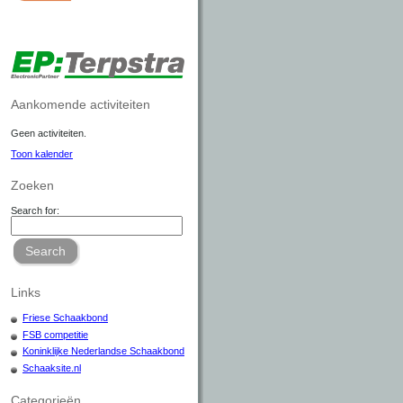
Aankomende activiteiten
Geen activiteiten.
Toon kalender
Zoeken
Search for:
Search
Links
Friese Schaakbond
FSB competitie
Koninklijke Nederlandse Schaakbond
Schaaksite.nl
Categorieën