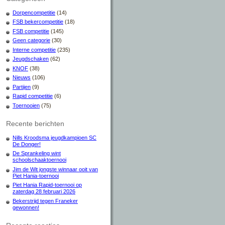
Dorpencompetitie
(14)
FSB bekercompetitie
(18)
FSB competitie
(145)
Geen categorie
(30)
Interne competitie
(235)
Jeugdschaken
(62)
KNOF
(38)
Nieuws
(106)
Partijen
(9)
Rapid competitie
(6)
Toernooien
(75)
Recente berichten
Nills Kroodsma jeugdkampioen SC
De Donger!
De Sprankeling wint
schoolschaaktoernooi
Jim de Wit jongste winnaar ooit van
Piet Hania-toernooi
Piet Hania Rapid-toernooi op
zaterdag 28 februari 2026
Bekerstrijd tegen Franeker
gewonnen!