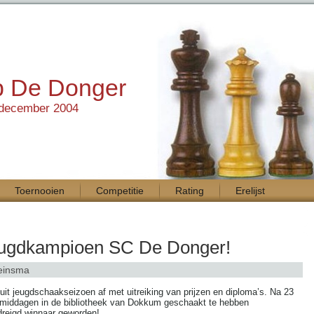
b De Donger
 december 2004
Toernooien
Competitie
Rating
Erelijst
eugdkampioen SC De Donger!
einsma
t jeugdschaakseizoen af met uitreiking van prijzen en diploma’s. Na 23
gmiddagen in de bibliotheek van Dokkum geschaakt te hebben
dreigd winnaar geworden!