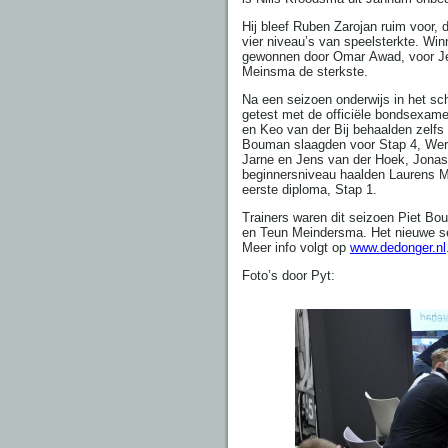
Hij bleef Ruben Zarojan ruim voor,
vier niveau’s van speelsterkte. Wi
gewonnen door Omar Awad, voor Je
Meinsma de sterkste.
Na een seizoen onderwijs in het s
getest met de officiële bondsexam
en Keo van der Bij behaalden zelfs
Bouman slaagden voor Stap 4, Wern
Jarne en Jens van der Hoek, Jon
beginnersniveau haalden Laurens M
eerste diploma, Stap 1.
Trainers waren dit seizoen Piet Bo
en Teun Meindersma. Het nieuwe se
Meer info volgt op
www.dedonger.nl
Foto’s door Pyt: