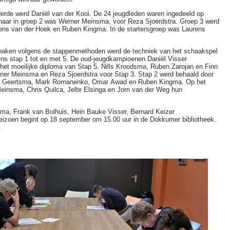
 derde werd Daniël van der Kooi. De 24 jeugdleden waren ingedeeld op
nnaar in groep 2 was Werner Meinsma, voor Reza Sjoerdstra. Groep 3 werd
ns van der Hoek en Ruben Kingma. In de startersgroep was Laurens
chaken volgens de stappenmethoden werd de techniek van het schaakspel
ens stap 1 tot en met 5. De oud-jeugdkampioenen Daniël Visser
 het moeilijke diploma van Stap 5. Nills Kroodsma, Ruben Zarojan en Finn
er Meinsma en Reza Sjoerdstra voor Stap 3. Stap 2 werd behaald door
as Geertsma, Mark Romanenko, Omar Awad en Ruben Kingma. Op het
einsma, Chris Quilca, Jelte Elsinga en Jorn van der Weg hun
uma, Frank van Bolhuis, Hein Bauke Visser, Bernard Keizer
izoen begint op 18 september om 15.00 uur in de Dokkumer bibliotheek.
.