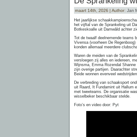
De Sprankeling wi
maart 14th, 2026 | Author:
Jan 
Het jaarlijkse schaakkampioenschap
het vijftal van de Sprankeling uit
Botkeskoalle uit Damwâld achter zi
Tot de twaalf deelnemende teams b
Vivensa (voorheen De Regenboog) u
konden allemaal meerdere clubsch
Waren de meiden van de Sprankelin
versloegen zij alles en iedereen, m
Wijnsma, Emma Rozendal Shanne Ba
zijn overige partijen. Daarachter s
Beide wonnen evenveel wedstrijden
De verbreding van schaaksport ond
uit Raard, It Fundamint uit Hallum
met tweeteams. De organisatie was
wisselbeker beschikbaar stelde.
Foto’s en video door: Pyt