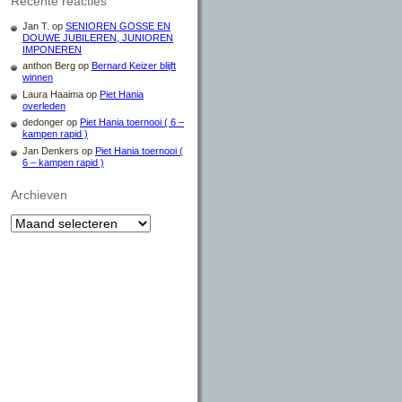
Recente reacties
Jan T.
op
SENIOREN GOSSE EN
DOUWE JUBILEREN, JUNIOREN
IMPONEREN
anthon Berg
op
Bernard Keizer blijft
winnen
Laura Haaima
op
Piet Hania
overleden
dedonger
op
Piet Hania toernooi ( 6 –
kampen rapid )
Jan Denkers
op
Piet Hania toernooi (
6 – kampen rapid )
Archieven
Archieven