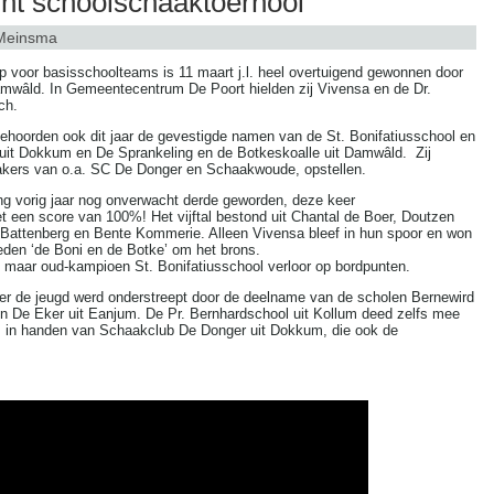
nt schoolschaaktoernooi
Meinsma
 voor basisschoolteams is 11 maart j.l. heel overtuigend gewonnen door
 Damwâld. In Gemeentecentrum De Poort hielden zij Vivensa en de Dr.
ch.
ehoorden ook dit jaar de gevestigde namen van de St. Bonifatiusschool en
it Dokkum en De Sprankeling en de Botkeskoalle uit Damwâld. Zij
akers van o.a. SC De Donger en Schaakwoude, opstellen.
g vorig jaar nog onverwacht derde geworden, deze keer
et een score van 100%! Het vijftal bestond uit Chantal de Boer, Doutzen
ttenberg en Bente Kommerie. Alleen Vivensa bleef in hun spoor en won
treden ‘de Boni en de Botke’ om het brons.
 maar oud-kampioen St. Bonifatiusschool verloor op bordpunten.
er de jeugd werd onderstreept door de deelname van de scholen Bernewird
 en De Eker uit Eanjum. De Pr. Bernhardschool uit Kollum deed zelfs mee
 in handen van Schaakclub De Donger uit Dokkum, die ook de