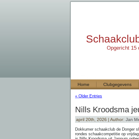
Schaakclu
Opgericht 15
Home
Clubgegevens
« Older Entries
Nills Kroodsma j
april 20th, 2026 | Author:
Jan M
Dokkumer schaakclub de Donger slui
rondes schaakcompetitie op vrijda
is Nills Kroodsma uit Jannum onbe