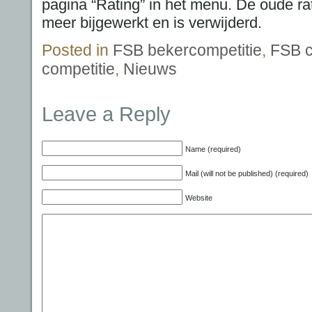
pagina “Rating” in het menu. De oude ra
meer bijgewerkt en is verwijderd.
Posted in
FSB bekercompetitie
,
FSB c
competitie
,
Nieuws
Leave a Reply
Name (required)
Mail (will not be published) (required)
Website