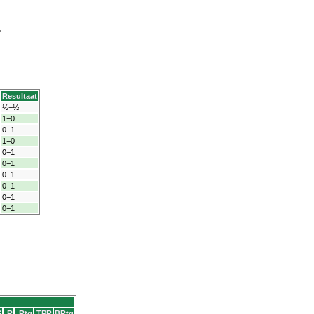
Resultaat
½−½
1−0
0−1
1−0
0−1
0−1
0−1
0−1
0−1
0−1
S
R
Rtg
TPR
BRtg