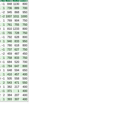
1
−1
848
1130
800
1
1
736
889
700
1
−2
945
868
950
2
−2
1007
1011
1000
1
1
769
904
750
1
1
761
755
750
0
1
810
1233
800
1
−1
755
728
750
1
−1
792
628
800
0
1
940
833
950
1
−1
780
618
800
1
−1
737
627
750
1
−2
459
487
450
1
1
758
833
750
0
−1
684
520
700
1
−1
784
647
800
0
1
648
594
650
1
1
410
457
400
0
−1
505
558
500
1
2
543
471
550
0
1
382
217
400
1
−1
371
1
400
2
2
384
207
400
1
1
393
307
400