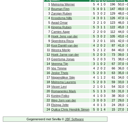
1
Meinsma Werner
5
4
1
0
196
50,0
−
2
Bouman Finn
5
4
0
1
147
49,0
−
3
Zarojan Ruben
5
3
0
2
129
48,0
−
4
Kroodsma Nills
4
3
0
1
126
47,0
−
5
Awad Omar
3
2
1
0
123
46,0
6
Kingma Ruben
5
3
1
1
122
45,0
7
Camies Aage
2
2
0
0
112
44,0
8
Hoek Jens van der
5
3
0
2
105
43,0
−
9
Sjoerdstra Reza
3
2
0
1
101
42,0
−
10
Kooi Daniël van der
4
2
0
2
87
41,0
11
Westra Merijn
5
2
1
2
84
40,0
12
Hoek Jarne van der
5
2
0
3
73
39,0
13
Geertsma Jonas
5
2
0
3
71
38,0
−
14
Veenma Tijn
3
1
0
2
67
37,0
−
15
Vos Timme
4
2
0
2
66
36,0
16
Jeske Theis
5
2
0
3
63
35,0
−
17
Niggendijker Stijn
4
1
1
2
61
34,0
18
Meinsma Laurens
5
2
0
3
59
33,0
19
Visser Levi
2
1
0
1
54
32,0
20
Romanenko Mark
5
1
1
3
53
31,0
21
Koning Feiko
4
1
0
3
38
30,0
22
Weg Jorn van der
3
0
0
3
27
29,0
23
Elsinga Jelte
4
0
1
3
24
28,0
24
Quilca Chris Hendrik Simon
5
0
1
4
15
27,0
Gegenereerd met Sevilla ©
JBF Software