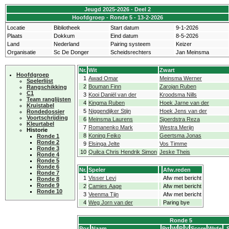
Jeugd 2025-2026 - Deel 2
Hoofdgroep - Ronde 5 - 13-2-2026
Locatie
Bibliotheek
Start datum
9-1-2026
Plaats
Dokkum
Eind datum
8-5-2026
Land
Nederland
Pairing systeem
Keizer
Organisatie
Sc De Donger
Scheidsrechters
Jan Meinsma
Nr.
Wit
Zwart
Hoofdgroep
1
Awad Omar
Meinsma Werner
Spelerlijst
2
Bouman Finn
Zarojan Ruben
Rangschikking
C1
3
Kooi Daniël van der
Kroodsma Nills
Team ranglijsten
4
Kingma Ruben
Hoek Jarne van der
Kruistabel
5
Niggendijker Stijn
Hoek Jens van der
Rondedossier
Voortschrijding
6
Meinsma Laurens
Sjoerdstra Reza
Kleurtabel
7
Romanenko Mark
Westra Merijn
Historie
8
Koning Feiko
Geertsma Jonas
Ronde 1
Ronde 2
9
Elsinga Jelte
Vos Timme
Ronde 3
10
Quilca Chris Hendrik Simon
Jeske Theis
Ronde 4
Ronde 5
Ronde 6
Nr.
Speler
Afw.reden
Ronde 7
1
Visser Levi
Afw met bericht
Ronde 8
Ronde 9
2
Camies Aage
Afw met bericht
Ronde 10
3
Veenma Tijn
Afw met bericht
4
Weg Jorn van der
Paring bye
Ronde 5
Pos
Naam
Prt
W
R
V
Score
Wrde