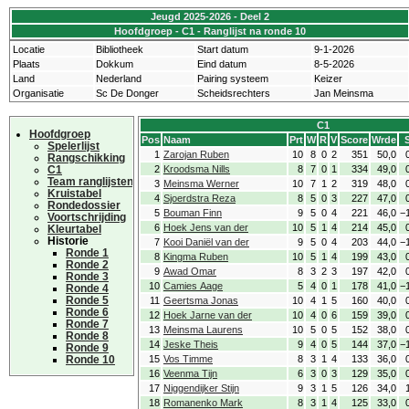
Jeugd 2025-2026 - Deel 2
Hoofdgroep - C1 - Ranglijst na ronde 10
Locatie
Bibliotheek
Start datum
9-1-2026
Plaats
Dokkum
Eind datum
8-5-2026
Land
Nederland
Pairing systeem
Keizer
Organisatie
Sc De Donger
Scheidsrechters
Jan Meinsma
C1
Hoofdgroep
Pos
Naam
Prt
W
R
V
Score
Wrde
Spelerlijst
1
Zarojan Ruben
10
8
0
2
351
50,0
Rangschikking
C1
2
Kroodsma Nills
8
7
0
1
334
49,0
Team ranglijsten
3
Meinsma Werner
10
7
1
2
319
48,0
Kruistabel
4
Sjoerdstra Reza
8
5
0
3
227
47,0
Rondedossier
5
Bouman Finn
9
5
0
4
221
46,0
−
Voortschrijding
6
Hoek Jens van der
10
5
1
4
214
45,0
Kleurtabel
Historie
7
Kooi Daniël van der
9
5
0
4
203
44,0
−
Ronde 1
8
Kingma Ruben
10
5
1
4
199
43,0
Ronde 2
9
Awad Omar
8
3
2
3
197
42,0
Ronde 3
10
Camies Aage
5
4
0
1
178
41,0
−
Ronde 4
Ronde 5
11
Geertsma Jonas
10
4
1
5
160
40,0
Ronde 6
12
Hoek Jarne van der
10
4
0
6
159
39,0
Ronde 7
13
Meinsma Laurens
10
5
0
5
152
38,0
Ronde 8
14
Jeske Theis
9
4
0
5
144
37,0
−
Ronde 9
Ronde 10
15
Vos Timme
8
3
1
4
133
36,0
16
Veenma Tijn
6
3
0
3
129
35,0
17
Niggendijker Stijn
9
3
1
5
126
34,0
18
Romanenko Mark
8
3
1
4
125
33,0