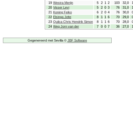
19
Westra Merijn
5
2
1
2
103
32,0
20
Visser Levi
5
2
0
3
76
31,0
21
Koning Feiko
6
2
0
4
76
30,0
22
Elsinga Jelte
8
1
1
6
70
29,0
23
Quilca Chris Hendrik Simon
8
1
1
6
70
28,0
24
Weg Jorn van der
7
0
0
7
36
27,0
Gegenereerd met Sevilla ©
JBF Software