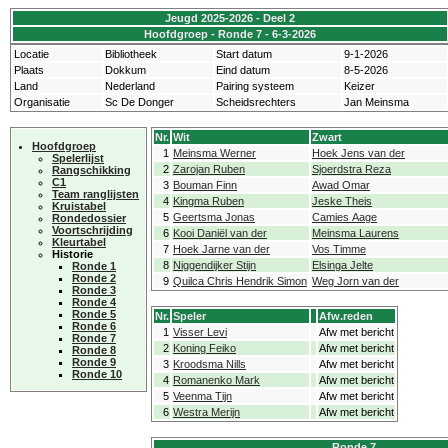
Jeugd 2025-2026 - Deel 2
Hoofdgroep - Ronde 7 - 6-3-2026
Locatie
Bibliotheek
Start datum
9-1-2026
Plaats
Dokkum
Eind datum
8-5-2026
Land
Nederland
Pairing systeem
Keizer
Organisatie
Sc De Donger
Scheidsrechters
Jan Meinsma
Nr.
Wit
Zwart
Hoofdgroep
1
Meinsma Werner
Hoek Jens van der
Spelerlijst
2
Zarojan Ruben
Sjoerdstra Reza
Rangschikking
C1
3
Bouman Finn
Awad Omar
Team ranglijsten
4
Kingma Ruben
Jeske Theis
Kruistabel
5
Geertsma Jonas
Camies Aage
Rondedossier
Voortschrijding
6
Kooi Daniël van der
Meinsma Laurens
Kleurtabel
7
Hoek Jarne van der
Vos Timme
Historie
8
Niggendijker Stijn
Elsinga Jelte
Ronde 1
Ronde 2
9
Quilca Chris Hendrik Simon
Weg Jorn van der
Ronde 3
Ronde 4
Ronde 5
Nr.
Speler
Afw.reden
Ronde 6
1
Visser Levi
Afw met bericht
Ronde 7
2
Koning Feiko
Afw met bericht
Ronde 8
Ronde 9
3
Kroodsma Nills
Afw met bericht
Ronde 10
4
Romanenko Mark
Afw met bericht
5
Veenma Tijn
Afw met bericht
6
Westra Merijn
Afw met bericht
Ronde 7