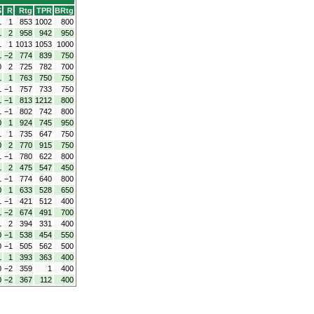
S
R
Rtg
TPR
BRtg
1
1
853
1002
800
1
2
958
942
950
1
1
1013
1053
1000
1
−2
774
839
750
0
2
725
782
700
1
1
763
750
750
1
−1
757
733
750
1
−1
813
1212
800
1
−1
802
742
800
0
1
924
745
950
1
1
735
647
750
0
2
770
915
750
1
−1
780
622
800
1
2
475
547
450
1
−1
774
640
800
0
1
633
528
650
1
−1
421
512
400
1
−2
674
491
700
1
2
394
331
400
0
−1
538
454
550
0
−1
505
562
500
1
1
393
363
400
0
−2
359
1
400
0
−2
367
112
400