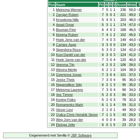
Pos
Naam
Prt
W
R
V
Score
Wrde
1
Meinsma Werner
7
5
1
1
236
50,0
−
2
Zarojan Ruben
7
5
0
2
221
49,0
3
Kroodsma Nills
5
4
0
1
203
48,0
−
4
Awad Omar
5
3
1
1
174
47,0
−
5
Bouman Finn
6
4
0
2
168
46,0
6
Kingma Ruben
7
4
1
2
152
45,0
7
Hoek Jens van der
7
4
0
3
149
44,0
−
8
Camies Aage
3
3
0
0
134
43,0
−
9
Sjoerdstra Reza
5
3
0
2
134
42,0
−
10
Kooi Daniël van der
6
3
0
3
124
41,0
11
Hoek Jarne van der
7
3
0
4
120
40,0
12
Veenma Tijn
4
2
0
2
106
39,0
13
Westra Merijn
5
2
1
2
104
38,0
14
Geertsma Jonas
7
3
0
4
101
37,0
15
Jeske Theis
7
3
0
4
95
36,0
−
16
Niggendijker Stijn
6
2
1
3
95
35,0
17
Meinsma Laurens
7
3
0
4
90
34,0
18
Vos Timme
5
2
0
3
80
33,0
−
19
Koning Feiko
5
2
0
3
78
32,0
20
Romanenko Mark
6
1
1
4
59
31,0
21
Visser Levi
2
1
0
1
49
30,0
22
Quilca Chris Hendrik Simon
7
1
1
5
43
29,0
23
Weg Jorn van der
4
0
0
4
39
28,0
24
Elsinga Jelte
6
0
1
5
23
27,0
Gegenereerd met Sevilla ©
JBF Software