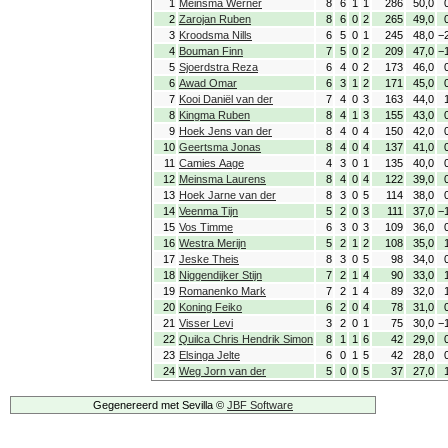
1
Meinsma Werner
8
6
1
1
286
50,0
2
Zarojan Ruben
8
6
0
2
265
49,0
3
Kroodsma Nills
6
5
0
1
245
48,0
−
4
Bouman Finn
7
5
0
2
209
47,0
−
5
Sjoerdstra Reza
6
4
0
2
173
46,0
6
Awad Omar
6
3
1
2
171
45,0
7
Kooi Daniël van der
7
4
0
3
163
44,0
8
Kingma Ruben
8
4
1
3
155
43,0
9
Hoek Jens van der
8
4
0
4
150
42,0
10
Geertsma Jonas
8
4
0
4
137
41,0
11
Camies Aage
4
3
0
1
135
40,0
12
Meinsma Laurens
8
4
0
4
122
39,0
13
Hoek Jarne van der
8
3
0
5
114
38,0
14
Veenma Tijn
5
2
0
3
111
37,0
−
15
Vos Timme
6
3
0
3
109
36,0
16
Westra Merijn
5
2
1
2
108
35,0
17
Jeske Theis
8
3
0
5
98
34,0
18
Niggendijker Stijn
7
2
1
4
90
33,0
19
Romanenko Mark
7
2
1
4
89
32,0
20
Koning Feiko
6
2
0
4
78
31,0
21
Visser Levi
3
2
0
1
75
30,0
−
22
Quilca Chris Hendrik Simon
8
1
1
6
42
29,0
23
Elsinga Jelte
6
0
1
5
42
28,0
24
Weg Jorn van der
5
0
0
5
37
27,0
Gegenereerd met Sevilla ©
JBF Software