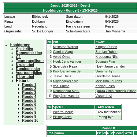
Jeugd 2025-2026 - Deel 2
Hoofdgroep - Ronde 8 - 13-3-2026
Locatie
Bibliotheek
Start datum
9-1-2026
Plaats
Dokkum
Eind datum
8-5-2026
Land
Nederland
Pairing systeem
Keizer
Organisatie
Sc De Donger
Scheidsrechters
Jan Meinsma
Nr.
Wit
Zwart
Hoofdgroep
1
Meinsma Werner
Kingma Ruben
Spelerlijst
2
Camies Aage
Zarojan Ruben
Rangschikking
C1
3
Awad Omar
Kroodsma Nills
Team ranglijsten
4
Hoek Jens van der
Bouman Finn
Kruistabel
5
Sjoerdstra Reza
Hoek Jarne van der
Rondedossier
6
Kooi Daniël van der
Veenma Tijn
Voortschrijding
7
Jeske Theis
Geertsma Jonas
Kleurtabel
Historie
8
Niggendijker Stijn
Meinsma Laurens
Ronde 1
9
Vos Timme
Koning Feiko
Ronde 2
10
Romanenko Mark
Quilca Chris Hendrik Simon
Ronde 3
11
Weg Jorn van der
Visser Levi
Ronde 4
Ronde 5
Ronde 6
Nr.
Speler
Afw.reden
Ronde 7
1
Westra Merijn
Afw met bericht
Ronde 8
Ronde 9
2
Elsinga Jelte
Paring bye
Ronde 10
Ronde 8
Pos
Naam
Prt
W
R
V
Score
Wrde